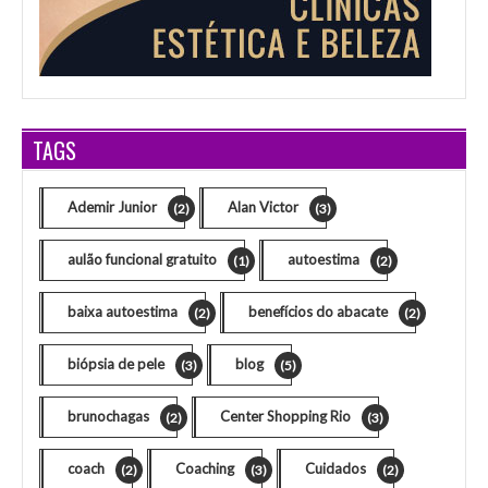
TAGS
Ademir Junior
Alan Victor
(2)
(3)
aulão funcional gratuito
autoestima
(1)
(2)
baixa autoestima
benefícios do abacate
(2)
(2)
biópsia de pele
blog
(3)
(5)
brunochagas
Center Shopping Rio
(2)
(3)
coach
Coaching
Cuidados
(2)
(3)
(2)