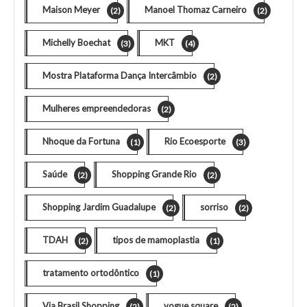
Maison Meyer
Manoel Thomaz Carneiro
(2)
(2)
Michelly Boechat
MKT
(3)
(4)
Mostra Plataforma Dança Intercâmbio
(2)
Mulheres empreendedoras
(2)
Nhoque da Fortuna
Rio Ecoesporte
(1)
(3)
Saúde
Shopping Grande Rio
(2)
(2)
Shopping Jardim Guadalupe
sorriso
(2)
(2)
TDAH
tipos de mamoplastia
(2)
(1)
tratamento ortodôntico
(1)
Via Brasil Shopping
vogue square
(2)
(2)