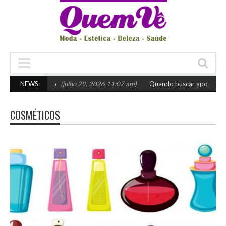
scolher o certo
NEWS:
(julho 29, 2026 11:07 am)
Quando buscar apoio especi
COSMÉTICOS