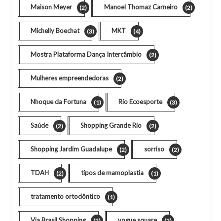
Maison Meyer
Manoel Thomaz Carneiro
(2)
(2)
Michelly Boechat
MKT
(3)
(4)
Mostra Plataforma Dança Intercâmbio
(2)
Mulheres empreendedoras
(2)
Nhoque da Fortuna
Rio Ecoesporte
(1)
(3)
Saúde
Shopping Grande Rio
(2)
(2)
Shopping Jardim Guadalupe
sorriso
(2)
(2)
TDAH
tipos de mamoplastia
(2)
(1)
tratamento ortodôntico
(1)
Via Brasil Shopping
vogue square
(2)
(2)