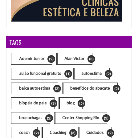
TAGS
Ademir Junior
Alan Victor
(2)
(3)
aulão funcional gratuito
autoestima
(1)
(2)
baixa autoestima
benefícios do abacate
(2)
(2)
biópsia de pele
blog
(3)
(5)
brunochagas
Center Shopping Rio
(2)
(3)
coach
Coaching
Cuidados
(2)
(3)
(2)