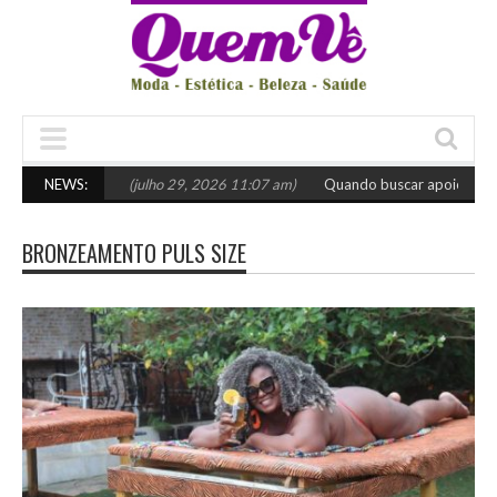
scolher o certo
NEWS:
(julho 29, 2026 11:07 am)
Quando buscar apoio especia
BRONZEAMENTO PULS SIZE